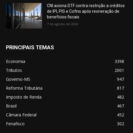
CNI aciona STF contra restrição a créditos
de IPI, PIS e Cofins após reoneração de
benefícios fiscais
7 de agosto de 2026
PRINCIPAIS TEMAS
Economia
3398
Tributos
2001
Governo-MS
947
Reforma Tributária
817
Imposto de Renda
482
Brasil
467
Câmara Federal
452
Fenafisco
302