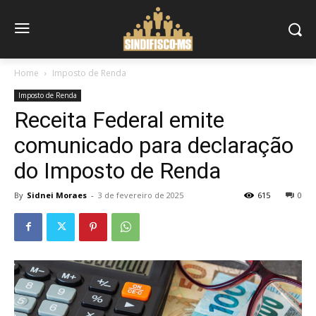
Home
Imposto de Renda
Imposto de Renda
Receita Federal emite
comunicado para declaração
do Imposto de Renda
By
Sidnei Moraes
-
3 de fevereiro de 2025
615
0