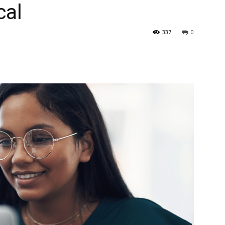
cal
337
0