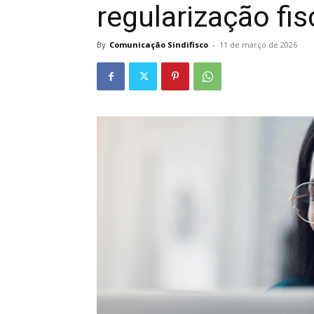
regularização fis
By
Comunicação Sindifisco
-
11 de março de 2026