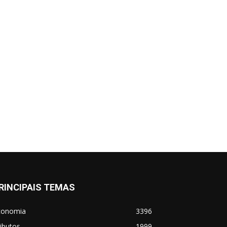
RINCIPAIS TEMAS
conomia
3396
ibutos
1999