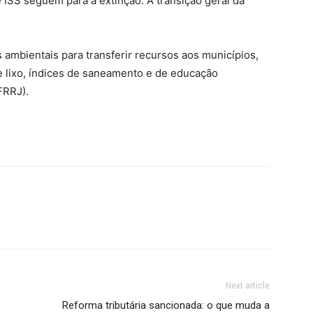
 ISS seguem para a extinção. A transição geral da
 ambientais para transferir recursos aos municípios,
e lixo, índices de saneamento e de educação
FRRJ).
Next article
Reforma tributária sancionada: o que muda a