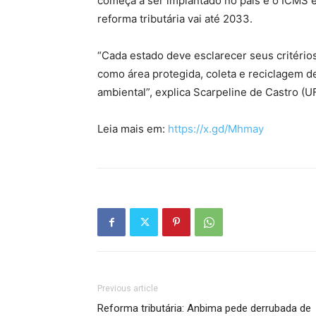
começa a ser implantado no país e o ICMS e
reforma tributária vai até 2033.
“Cada estado deve esclarecer seus critérios
como área protegida, coleta e reciclagem d
ambiental”, explica Scarpeline de Castro (U
Leia mais em:
https://x.gd/Mhmay
Previous article
Reforma tributária: Anbima pede derrubada de