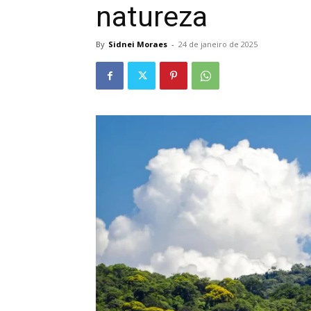
natureza
By
Sidnei Moraes
-
24 de janeiro de 2025