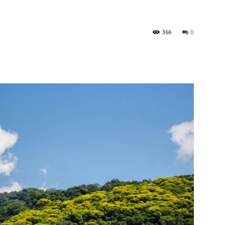
366
0