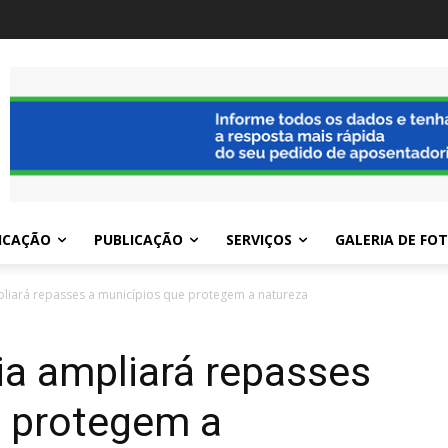
ICAÇÃO
PUBLICAÇÃO
SERVIÇOS
GALERIA DE FO
pliará repasses a municípios que protegem a natureza
ia ampliará repasses
e protegem a