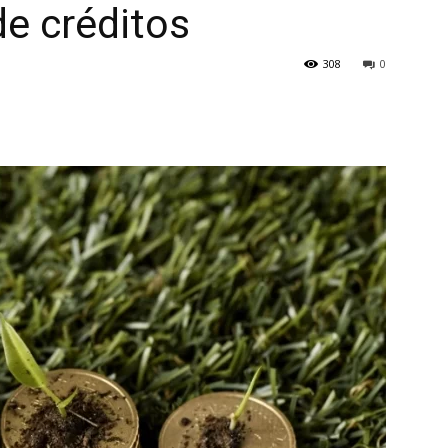
e créditos
308
0