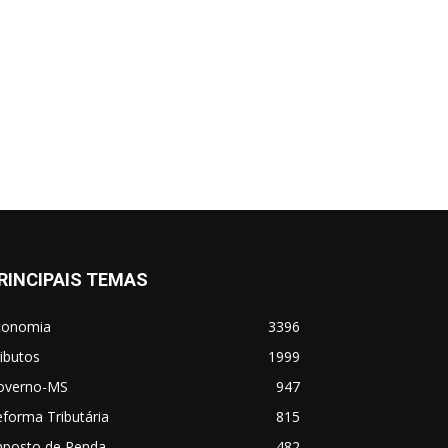
RINCIPAIS TEMAS
conomia
3396
ibutos
1999
overno-MS
947
forma Tributária
815
mposto de Renda
482