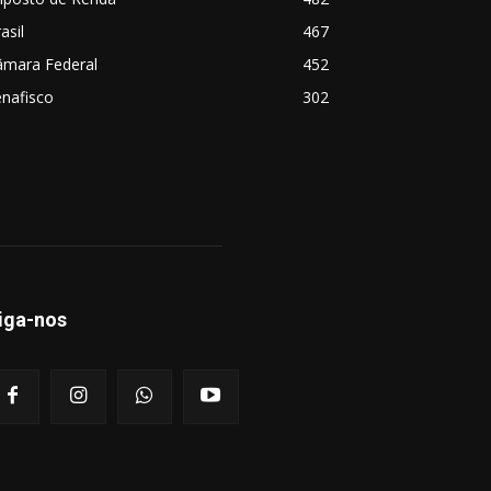
asil
467
âmara Federal
452
nafisco
302
iga-nos