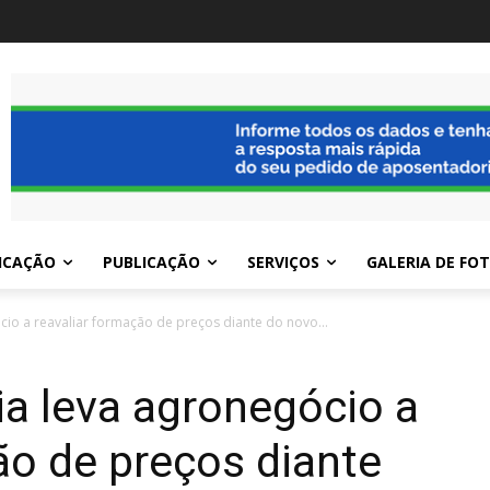
ICAÇÃO
PUBLICAÇÃO
SERVIÇOS
GALERIA DE FO
cio a reavaliar formação de preços diante do novo...
ia leva agronegócio a
ão de preços diante