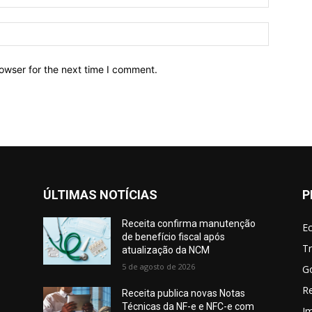
owser for the next time I comment.
ÚLTIMAS NOTÍCIAS
P
Receita confirma manutenção
E
de benefício fiscal após
Tr
atualização da NCM
5 de agosto de 2026
G
Re
Receita publica novas Notas
Técnicas da NF-e e NFC-e com
I