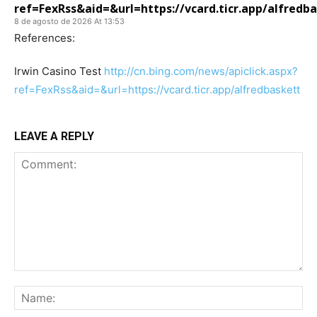
ref=FexRss&aid=&url=https://vcard.ticr.app/alfredb
8 de agosto de 2026 At 13:53
References:
Irwin Casino Test
http://cn.bing.com/news/apiclick.aspx?
ref=FexRss&aid=&url=https://vcard.ticr.app/alfredbaskett
LEAVE A REPLY