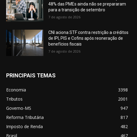
48% das PMEs ainda não se prepararam
para a transição de setembro
7 de agosto de 2026
CNI aciona STF contra restrição a créditos
de IPI, PIS e Cofins após reoneração de
benefícios fiscais
7 de agosto de 2026
PRINCIPAIS TEMAS
Economia
3398
Tributos
2001
Governo-MS
947
Reforma Tributária
817
Imposto de Renda
482
Brasil
467