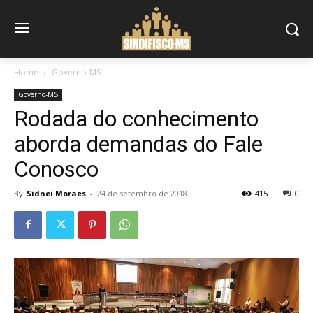
Home
Governo-MS
Governo-MS
Rodada do conhecimento
aborda demandas do Fale
Conosco
By
Sidnei Moraes
-
24 de setembro de 2018
415
0