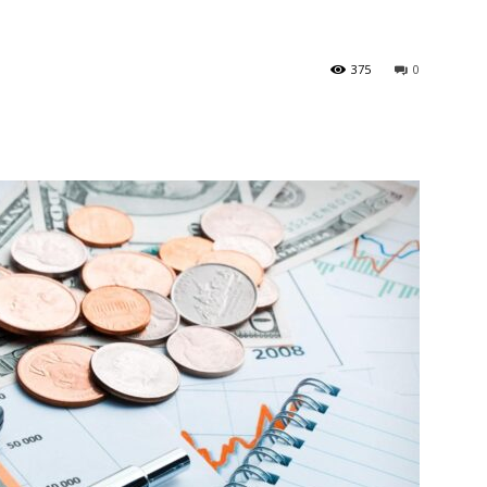
375
0