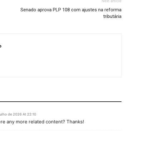
Next article
Senado aprova PLP 108 com ajustes na reforma
tributária
o
julho de 2026 At 22:10
here any more related content? Thanks!