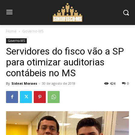
Home
Governo-MS
Governo-MS
Servidores do fisco vão a SP
para otimizar auditorias
contábeis no MS
By
Sidnei Moraes
-
30 de agosto de 2018
424
0