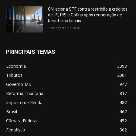
CNI aciona STF contra restrição a créditos
de IPI, PIS e Cofins após reoneração de
benefícios fiscais
7 de agosto de 2026
PRINCIPAIS TEMAS
Economia
3398
Tributos
2001
Governo-MS
947
Reforma Tributária
817
Imposto de Renda
482
Brasil
467
Câmara Federal
452
Fenafisco
302