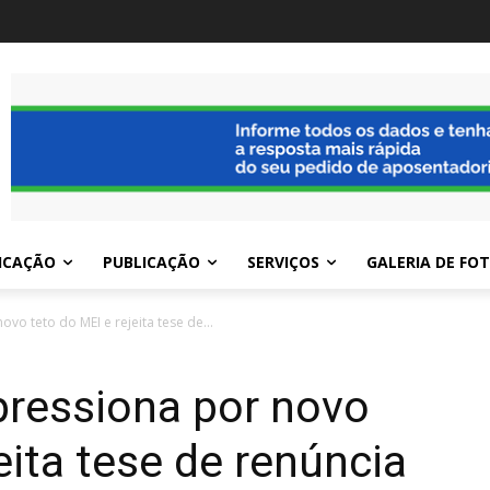
ICAÇÃO
PUBLICAÇÃO
SERVIÇOS
GALERIA DE FO
vo teto do MEI e rejeita tese de...
pressiona por novo
eita tese de renúncia