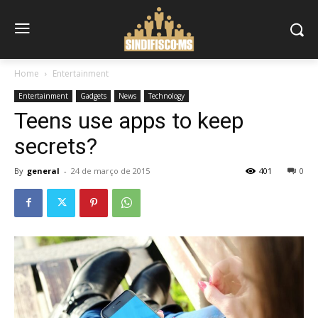
Home
Entertainment
Entertainment
Gadgets
News
Technology
Teens use apps to keep
secrets?
By
general
-
24 de março de 2015
401
0