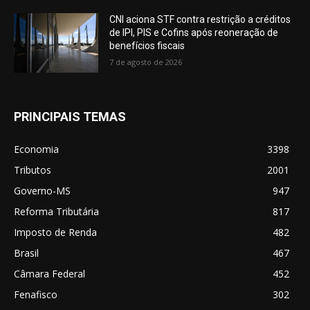
CNI aciona STF contra restrição a créditos
de IPI, PIS e Cofins após reoneração de
benefícios fiscais
7 de agosto de 2026
PRINCIPAIS TEMAS
Economia
3398
Tributos
2001
Governo-MS
947
Reforma Tributária
817
Imposto de Renda
482
Brasil
467
Câmara Federal
452
Fenafisco
302