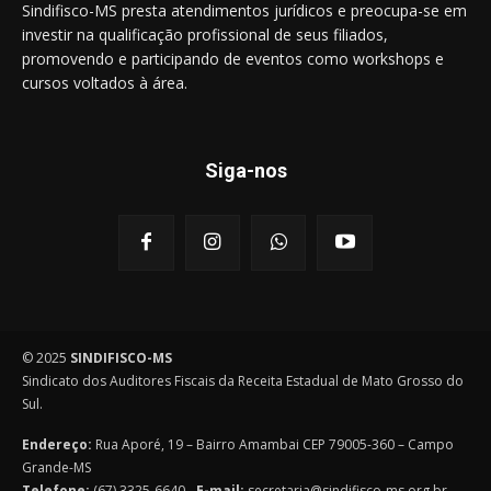
Sindifisco-MS presta atendimentos jurídicos e preocupa-se em
investir na qualificação profissional de seus filiados,
promovendo e participando de eventos como workshops e
cursos voltados à área.
Siga-nos
© 2025
SINDIFISCO-MS
Sindicato dos Auditores Fiscais da Receita Estadual de Mato Grosso do
Sul.
Endereço:
Rua Aporé, 19 – Bairro Amambai CEP 79005-360 – Campo
Grande-MS
Telefone:
(67) 3325-6640 -
E-mail:
secretaria@sindifisco-ms.org.br