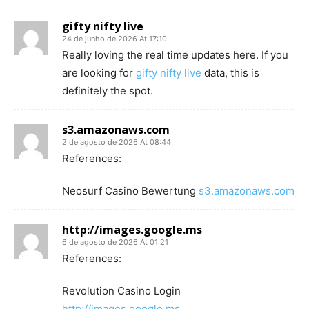
gifty nifty live
24 de junho de 2026 At 17:10
Really loving the real time updates here. If you
are looking for
gifty nifty live
data, this is
definitely the spot.
s3.amazonaws.com
2 de agosto de 2026 At 08:44
References:
Neosurf Casino Bewertung
s3.amazonaws.com
http://images.google.ms
6 de agosto de 2026 At 01:21
References:
Revolution Casino Login
http://images.google.ms