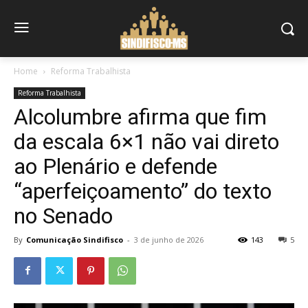
Home
Reforma Trabalhista
Reforma Trabalhista
Alcolumbre afirma que fim
da escala 6×1 não vai direto
ao Plenário e defende
“aperfeiçoamento” do texto
no Senado
By
Comunicação Sindifisco
-
3 de junho de 2026
143
5