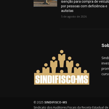
isenção para compra de veícul
por pessoas com deficiência e
autistas
5 de agosto de 2026
Sob
Sind
inves
prom
curs
© 2025
SINDIFISCO-MS
Sindicato dos Auditores Fiscais da Receita Estadual d