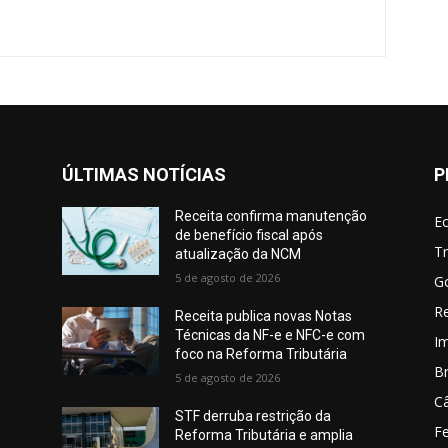
ÚLTIMAS NOTÍCIAS
P
Receita confirma manutenção
E
de benefício fiscal após
Tr
atualização da NCM
5 de agosto de 2026
G
Re
Receita publica novas Notas
Técnicas da NF-e e NFC-e com
I
foco na Reforma Tributária
Br
5 de agosto de 2026
C
STF derruba restrição da
Fe
Reforma Tributária e amplia