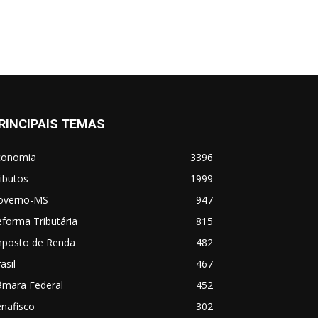
RINCIPAIS TEMAS
conomia
3396
ibutos
1999
overno-MS
947
forma Tributária
815
mposto de Renda
482
asil
467
âmara Federal
452
nafisco
302