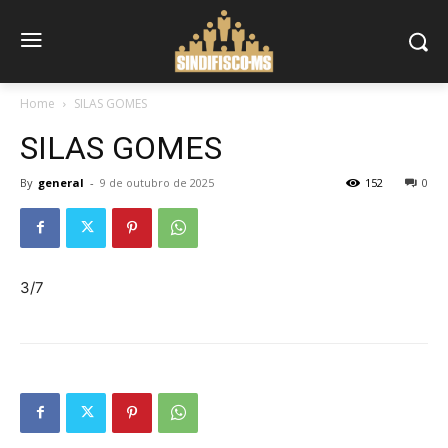
Home
SILAS GOMES
SILAS GOMES
By
general
-
9 de outubro de 2025
152
0
3/7