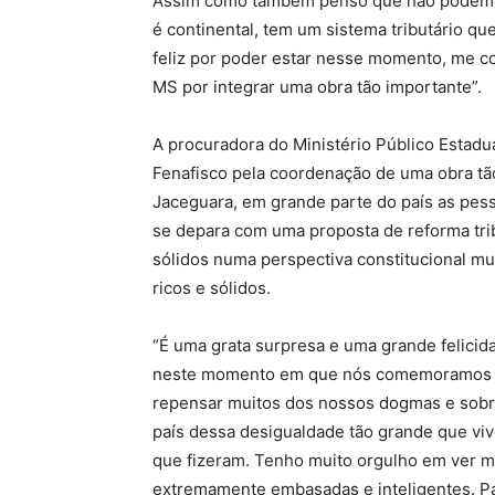
Assim como também penso que não podemos e
é continental, tem um sistema tributário que 
feliz por poder estar nesse momento, me col
MS por integrar uma obra tão importante”.
A procuradora do Ministério Público Estadu
Fenafisco pela coordenação de uma obra tã
Jaceguara, em grande parte do país as pess
se depara com uma proposta de reforma t
sólidos numa perspectiva constitucional m
ricos e sólidos.
“É uma grata surpresa e uma grande felicid
neste momento em que nós comemoramos os
repensar muitos dos nossos dogmas e sobre
país dessa desigualdade tão grande que vi
que fizeram. Tenho muito orgulho em ver m
extremamente embasadas e inteligentes. Par