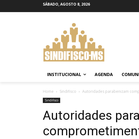
SÁBADO, AGOSTO 8, 2026
INSTITUCIONAL
AGENDA
COMUN
Home
Sindifisco
Autoridades parabenizam comp
Sindifisco
Autoridades par
comprometiment