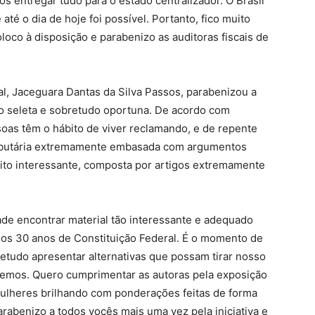
ntregar tudo para o estado centralizador. O Brasil
até o dia de hoje foi possível. Portanto, fico muito
oco à disposição e parabenizo as auditoras fiscais de
al, Jaceguara Dantas da Silva Passos, parabenizou a
o seleta e sobretudo oportuna. De acordo com
oas têm o hábito de viver reclamando, e de repente
ributária extremamente embasada com argumentos
uito interessante, composta por artigos extremamente
ade encontrar material tão interessante e adequado
 30 anos de Constituição Federal. É o momento de
tudo apresentar alternativas que possam tirar nosso
vemos. Quero cumprimentar as autoras pela exposição
ulheres brilhando com ponderações feitas de forma
abenizo a todos vocês mais uma vez pela iniciativa e