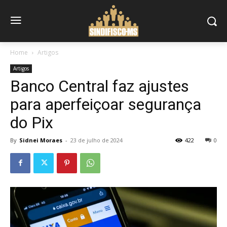
Home
Artigos
Artigos
Banco Central faz ajustes
para aperfeiçoar segurança
do Pix
By
Sidnei Moraes
-
23 de julho de 2024
422
0