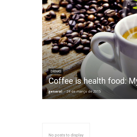
DRINKS
Coffee is health food: M
general
-
24 de março de 2015
No posts to display