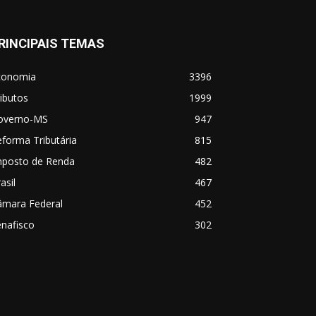
RINCIPAIS TEMAS
conomia
3396
ibutos
1999
overno-MS
947
forma Tributária
815
mposto de Renda
482
asil
467
âmara Federal
452
nafisco
302