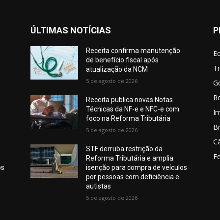
ÚLTIMAS NOTÍCIAS
P
Receita confirma manutenção
E
de benefício fiscal após
Tr
atualização da NCM
5 de agosto de 2026
G
Re
Receita publica novas Notas
Técnicas da NF-e e NFC-e com
I
foco na Reforma Tributária
Br
5 de agosto de 2026
C
STF derruba restrição da
Fe
Reforma Tributária e amplia
os
isenção para compra de veículos
por pessoas com deficiência e
autistas
5 de agosto de 2026