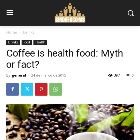
Home
Drinks
Drinks
Food
Health
Coffee is health food: Myth
or fact?
By
general
-
24 de março de 2015
397
0