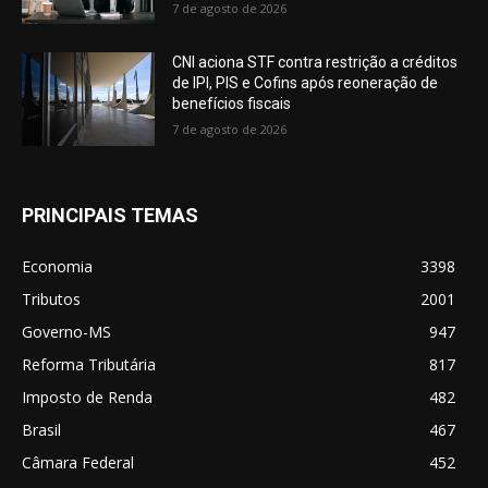
7 de agosto de 2026
CNI aciona STF contra restrição a créditos
de IPI, PIS e Cofins após reoneração de
benefícios fiscais
7 de agosto de 2026
PRINCIPAIS TEMAS
Economia
3398
Tributos
2001
Governo-MS
947
Reforma Tributária
817
Imposto de Renda
482
Brasil
467
Câmara Federal
452