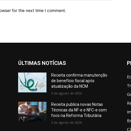
owser for the next time I comment.
ÚLTIMAS NOTÍCIAS
P
Receita confirma manutenção
E
de benefício fiscal após
Tr
atualização da NCM
5 de agosto de 2026
G
Re
Receita publica novas Notas
Técnicas da NF-e e NFC-e com
I
foco na Reforma Tributária
Br
5 de agosto de 2026
C