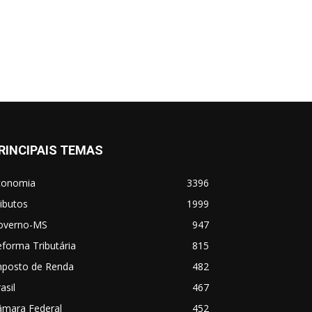
RINCIPAIS TEMAS
conomia
3396
ibutos
1999
overno-MS
947
forma Tributária
815
mposto de Renda
482
asil
467
âmara Federal
452