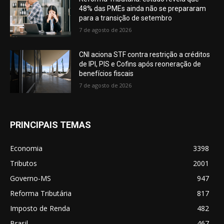
48% das PMEs ainda não se prepararam
para a transição de setembro
7 de agosto de 2026
CNI aciona STF contra restrição a créditos
de IPI, PIS e Cofins após reoneração de
benefícios fiscais
7 de agosto de 2026
PRINCIPAIS TEMAS
Economia
3398
Tributos
2001
Governo-MS
947
Reforma Tributária
817
Imposto de Renda
482
Brasil
467