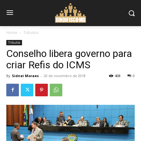
Home
Tributos
Tributos
Conselho libera governo para
criar Refis do ICMS
By
Sidnei Moraes
-
20 de novembro de 2018
408
0