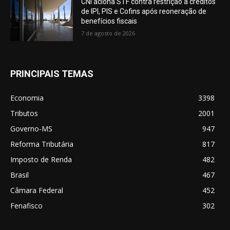
CNI aciona STF contra restrição a créditos
de IPI, PIS e Cofins após reoneração de
benefícios fiscais
7 de agosto de 2026
PRINCIPAIS TEMAS
Economia
3398
Tributos
2001
Governo-MS
947
Reforma Tributária
817
Imposto de Renda
482
Brasil
467
Câmara Federal
452
Fenafisco
302