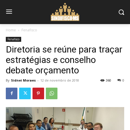
Home
Fenafisco
Fenafisco
Diretoria se reúne para traçar
estratégias e conselho
debate orçamento
By
Sidnei Moraes
-
12 de novembro de 2018
360
0