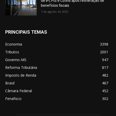
de IPI, PIS e Cofins após reoneração de
benefícios fiscais
7 de agosto de 2026
PRINCIPAIS TEMAS
Economia
3398
Tributos
2001
Governo-MS
947
Reforma Tributária
817
Imposto de Renda
482
Brasil
467
Câmara Federal
452
Fenafisco
302