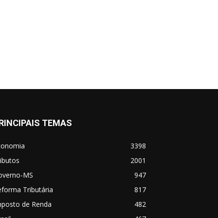
RINCIPAIS TEMAS
conomia
3398
ibutos
2001
overno-MS
947
forma Tributária
817
mposto de Renda
482