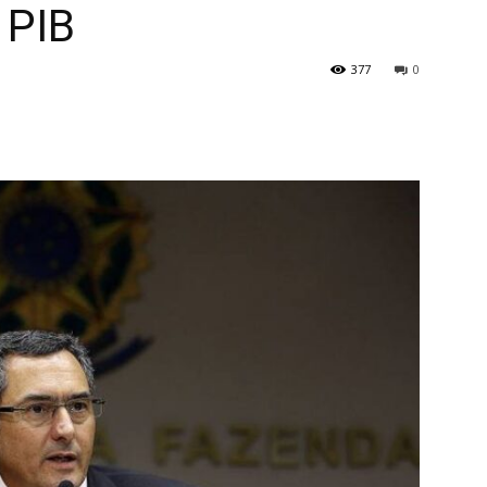
 PIB
377
0