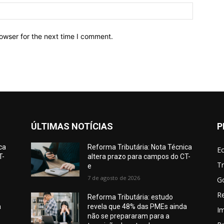
owser for the next time I comment.
ÚLTIMAS NOTÍCIAS
P
ca
Reforma Tributária: Nota Técnica
E
T-
altera prazo para campos do CT-
Tr
e
7 de agosto de 2026
G
Re
Reforma Tributária: estudo
a
revela que 48% das PMEs ainda
I
não se prepararam para a