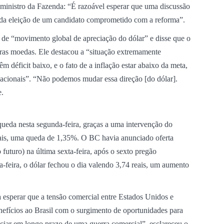
inistro da Fazenda: “É razoável esperar que uma discussão
 da eleição de um candidato comprometido com a reforma”.
e “movimento global de apreciação do dólar” e disse que o
ras moedas. Ele destacou a “situação extremamente
êm déficit baixo, e o fato de a inflação estar abaixo da meta,
nacionais”. “Não podemos mudar essa direção [do dólar].
e.
queda nesta segunda-feira, graças a uma intervenção do
ais, uma queda de 1,35%. O BC havia anunciado oferta
futuro) na última sexta-feira, após o sexto pregão
-feira, o dólar fechou o dia valendo 3,74 reais, um aumento
 esperar que a tensão comercial entre Estados Unidos e
nefícios ao Brasil com o surgimento de oportunidades para
ciar em longo prazo de uma guerra comercial”, esclareceu o