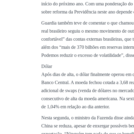
início do próximo ano. Com uma ponderação do m
sobre reforma da Previdência neste ano depende
Guardia também teve de comentar o que chamou d
real brasileiro seguiu o mesmo movimento de out
confortável” das contas externas brasileiras, que t
além dos “mais de 370 bilhões em reservas inter
Podemos reduzir o excesso de volatilidade”, diss
Dólar
Após dias de alta, o dólar finalmente operou em 
Banco Central. A moeda fechou cotada a 3,68 re
adicional de swaps (venda de dólares no mercado 
consecutivo de alta da moeda americana. Na sexta
de 1,04% em relação ao dia anterior.
Nesta segunda, o ministro da Fazenda disse ainda
China se reduza, apesar de enxergar possíveis be
exportação. “Ninguém tem nada de que se benefi