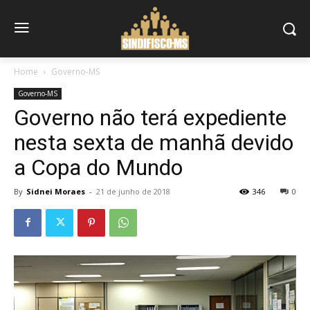
Home
Governo-MS
Governo-MS
Governo não terá expediente
nesta sexta de manhã devido
a Copa do Mundo
By
Sidnei Moraes
-
21 de junho de 2018
346
0