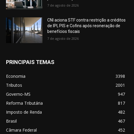
7 de agosto de 2026
CNI aciona STF contra restrição a créditos
de IPI, PIS e Cofins após reoneração de
benefícios fiscais
7 de agosto de 2026
PRINCIPAIS TEMAS
Economia
3398
Tributos
2001
Governo-MS
947
Reforma Tributária
817
Imposto de Renda
482
Brasil
467
Câmara Federal
452