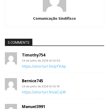
Comunicação Sindifisco
5 COMMENTS
Timothy754
24 de junho de 2026 At 02:03
https://shorturl.fm/pTKAp
Bernice745
24 de junho de 2026 At 02:16
https://shorturl.fm/aCJjW
Manuel3991