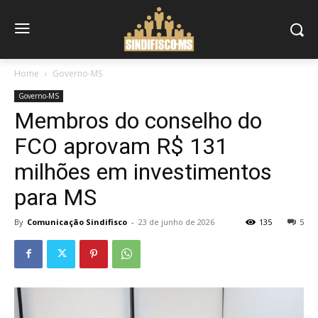
Home
Governo-MS
Governo-MS
Membros do conselho do
FCO aprovam R$ 131
milhões em investimentos
para MS
By
Comunicação Sindifisco
-
23 de junho de 2026
135
5