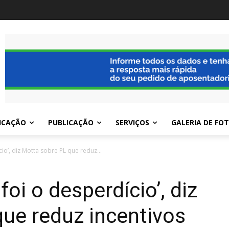
ICAÇÃO
PUBLICAÇÃO
SERVIÇOS
GALERIA DE FO
io’, diz Motta sobre PL que reduz...
oi o desperdício’, diz
ue reduz incentivos