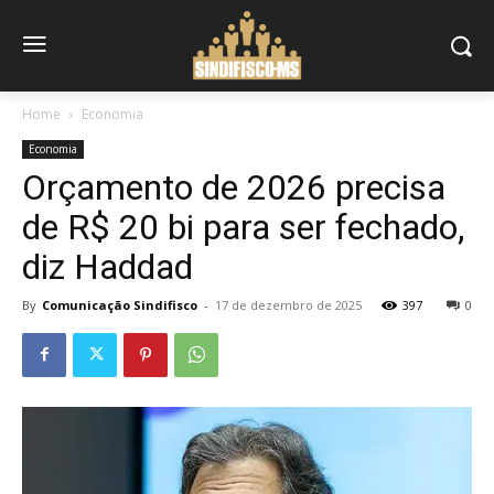
Home
Economia
Economia
Orçamento de 2026 precisa
de R$ 20 bi para ser fechado,
diz Haddad
By
Comunicação Sindifisco
-
17 de dezembro de 2025
397
0