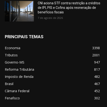
CNI aciona STF contra restrição a créditos
de IPI, PIS e Cofins após reoneração de
benefícios fiscais
7 de agosto de 2026
PRINCIPAIS TEMAS
Economia
3398
Tributos
2001
Governo-MS
947
Reforma Tributária
817
Imposto de Renda
482
Brasil
467
Câmara Federal
452
Fenafisco
302