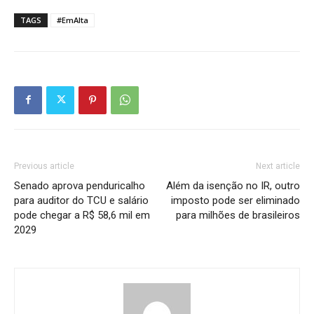
TAGS
#EmAlta
Previous article
Next article
Senado aprova penduricalho
Além da isenção no IR, outro
para auditor do TCU e salário
imposto pode ser eliminado
pode chegar a R$ 58,6 mil em
para milhões de brasileiros
2029