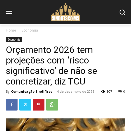
Home
Economia
Economia
Orçamento 2026 tem
projeções com ‘risco
significativo’ de não se
concretizar, diz TCU
By
Comunicação Sindifisco
-
4 de dezembro de 2025
307
0