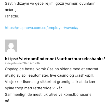
Saytın dizaynı və gecə rejimi gözü yormur, oyunların
axtarışı
rahatdır.
https://mapnova.com.co/employer/vavada/
https://vietnamfinder.net/author/marceloshanks/
2 de julho de 2026 At 12:02
Oppdag de beste Norsk Casino sidene med et enormt
utvalg av spilleautomater, live casino og crash-spill.
Vi sjekker lisens og sikkerhet grundig, slik at du kan
spille trygt med rettferdige vilkår.
Sammenlign de mest lukrative velkomstbonusene
nå.