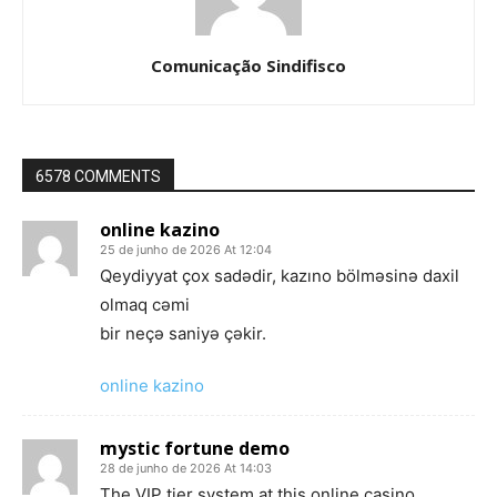
Comunicação Sindifisco
6578 COMMENTS
online kazino
25 de junho de 2026 At 12:04
Qeydiyyat çox sadədir, kazıno bölməsinə daxil
olmaq cəmi
bir neçə saniyə çəkir.
online kazino
mystic fortune demo
28 de junho de 2026 At 14:03
The VIP tier system at this online casino