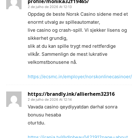
profile/monika32f19465/
2 de julho de 2026 At 12:13
Oppdag de beste Norsk Casino sidene med et
enormt utvalg av spilleautomater,
live casino og crash-spill. Vi sjekker lisens og
sikkerhet grundig,
slik at du kan spille trygt med rettferdige
vilkår. Sammenlign de mest lukrative
velkomstbonusene nå.
https://ecsmc.in/employer/norskonlinecasinoer/
https://brandly.ink/allierhem32316
2 de julho de 2026 At 12:14
Vavada casino qeydiyyatdan dərhal sonra
bonusu hesaba
oturtdu.
https://irania.tv/@dlpbeau042191?page=about