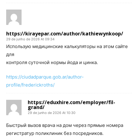
https://kirayepar.com/author/kathiewynkoop/
29 de junho de 2026 At 09:34
Использую медицинские калькуляторы на этом сайте
для
контроля суточной нормы йода и цинка.
https://ciudadparque.gob.ar/author-
profile/frederickroths/
https://eduxhire.com/employer/fil-
grand/
29 de junho de 2026 At 10:30
Быстрый вызов врача на дом через прямые номера
регистратур поликлиник без посредников.