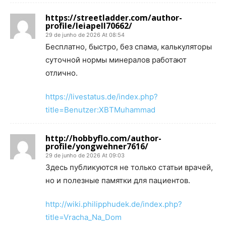
https://streetladder.com/author-
profile/leiapell70662/
29 de junho de 2026 At 08:54
Бесплатно, быстро, без спама, калькуляторы
суточной нормы минералов работают
отлично.
https://livestatus.de/index.php?
title=Benutzer:XBTMuhammad
http://hobbyflo.com/author-
profile/yongwehner7616/
29 de junho de 2026 At 09:03
Здесь публикуются не только статьи врачей,
но и полезные памятки для пациентов.
http://wiki.philipphudek.de/index.php?
title=Vracha_Na_Dom