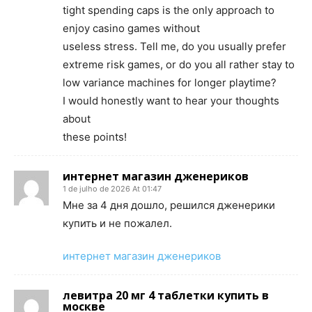
tight spending caps is the only approach to
enjoy casino games without
useless stress. Tell me, do you usually prefer
extreme risk games, or do you all rather stay to
low variance machines for longer playtime?
I would honestly want to hear your thoughts
about
these points!
интернет магазин дженериков
1 de julho de 2026 At 01:47
Мне за 4 дня дошло, решился дженерики
купить и не пожалел.
интернет магазин дженериков
левитра 20 мг 4 таблетки купить в
москве