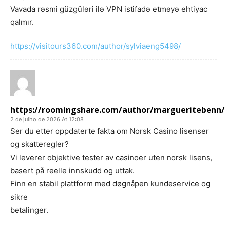
Vavada rəsmi güzgüləri ilə VPN istifadə etməyə ehtiyac
qalmır.
https://visitours360.com/author/sylviaeng5498/
https://roomingshare.com/author/margueritebenn/
2 de julho de 2026 At 12:08
Ser du etter oppdaterte fakta om Norsk Casino lisenser
og skatteregler?
Vi leverer objektive tester av casinoer uten norsk lisens,
basert på reelle innskudd og uttak.
Finn en stabil plattform med døgnåpen kundeservice og
sikre
betalinger.