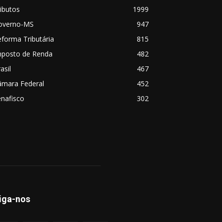
ibutos
1999
overno-MS
947
forma Tributária
815
mposto de Renda
482
asil
467
âmara Federal
452
nafisco
302
iga-nos