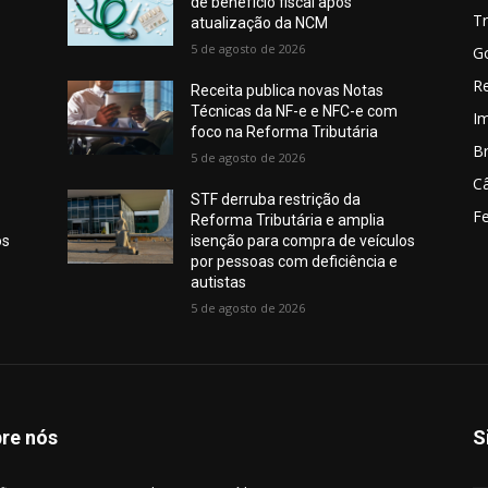
de benefício fiscal após
Tr
atualização da NCM
5 de agosto de 2026
G
Re
Receita publica novas Notas
Técnicas da NF-e e NFC-e com
I
foco na Reforma Tributária
Br
5 de agosto de 2026
C
STF derruba restrição da
Fe
Reforma Tributária e amplia
os
isenção para compra de veículos
por pessoas com deficiência e
autistas
5 de agosto de 2026
re nós
S