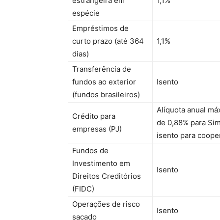
estrangeira em
1,1%
espécie
Empréstimos de
curto prazo (até 364
1,1%
dias)
Transferência de
fundos ao exterior
Isento
(fundos brasileiros)
Alíquota anual má
Crédito para
de 0,88% para Sim
empresas (PJ)
isento para coope
Fundos de
Investimento em
Isento
Direitos Creditórios
(FIDC)
Operações de risco
Isento
sacado