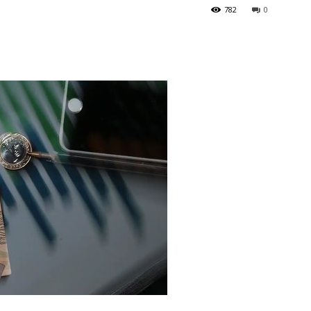
782
0