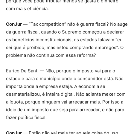
porque você pode tributar menos se gasta o dinheiro
com mais eficiência.
ConJur
— “Tax competition” não é guerra fiscal? No auge
da guerra fiscal, quando o Supremo começou a declarar
os benefícios inconstitucionais, os estados falavam “eu
sei que é proibido, mas estou comprando empregos”. O
problema não continua com essa reforma?
Eurico De Santi — Não, porque o imposto vai para o
estado e para o município onde o consumidor está. Não
importa onde a empresa esteja. A economia se
desmaterializou, é inteira digital. Não adianta mexer com
alíquota, porque ninguém vai arrecadar mais. Por isso a
ideia de um imposto que seja para arrecadar, e não para
fazer política fiscal.
ConJur
— Então não vai mais ter aquela coisa do uso