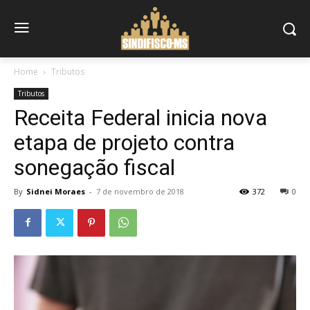
Home
Tributos
Tributos
Receita Federal inicia nova
etapa de projeto contra
sonegação fiscal
By
Sidnei Moraes
-
7 de novembro de 2018
372
0