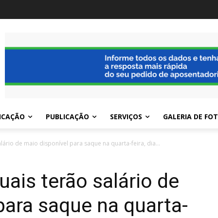
ICAÇÃO
PUBLICAÇÃO
SERVIÇOS
GALERIA DE FO
lário de maio disponível para saque na quarta-feira, dia...
uais terão salário de
para saque na quarta-