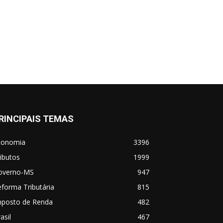
RINCIPAIS TEMAS
conomia
3396
ibutos
1999
overno-MS
947
forma Tributária
815
mposto de Renda
482
asil
467