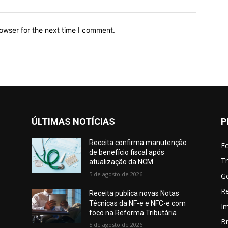
owser for the next time I comment.
ÚLTIMAS NOTÍCIAS
P
Receita confirma manutenção
E
de benefício fiscal após
Tr
atualização da NCM
5 de agosto de 2026
G
Re
Receita publica novas Notas
Técnicas da NF-e e NFC-e com
I
foco na Reforma Tributária
Br
5 de agosto de 2026