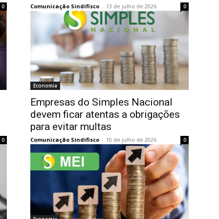
Comunicação Sindifisco
-
13 de julho de 2026
0
0
Economia
Empresas do Simples Nacional
devem ficar atentas a obrigações
para evitar multas
Comunicação Sindifisco
-
10 de julho de 2026
0
0
Economia