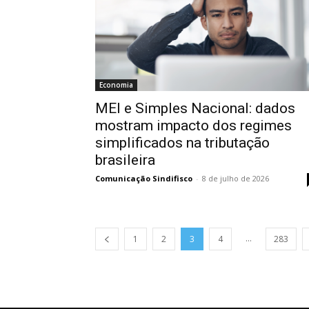
Economia
MEI e Simples Nacional: dados
mostram impacto dos regimes
simplificados na tributação
brasileira
Comunicação Sindifisco
-
8 de julho de 2026
...
1
2
3
4
283