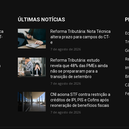
ÚLTIMAS NOTÍCIAS
P
ca
Reforma Tributária: Nota Técnica
E
T-
altera prazo para campos do CT-
Tr
e
7 de agosto de 2026
G
Re
Reforma Tributária: estudo
a
revela que 48% das PMEs ainda
I
não se prepararam para a
Br
transição de setembro
7 de agosto de 2026
C
Fe
CNI aciona STF contra restrição a
créditos de IPI, PIS e Cofins após
reoneração de benefícios fiscais
7 de agosto de 2026