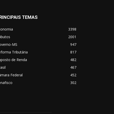
RINCIPAIS TEMAS
conomia
3398
ibutos
2001
overno-MS
947
forma Tributária
817
mposto de Renda
482
asil
467
âmara Federal
452
nafisco
302