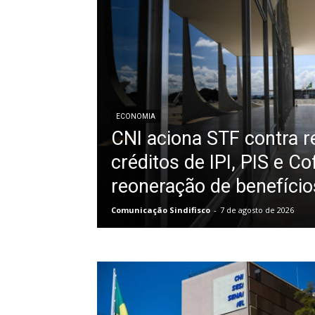
ECONOMIA
CNI aciona STF contra r
créditos de IPI, PIS e Co
reoneração de benefícios
Comunicação Sindifisco
-
7 de agosto de 2026