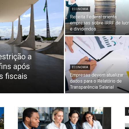
ECONOMIA
Receita Federal orienta
empresas sobre IRRF de luc
e dividendos
estrição a
fins após
ECONOMIA
 fiscais
Empresas devem atualizar
dados para o Relatório de
Transparência Salarial