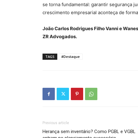
se torna fundamental: garantir segurança ju
crescimento empresarial aconteça de forma
João Carlos Rodrigues Filho Vanni e Wane
ZR Advogados.
TAGS
#Destaque
Previous article
Herança sem inventário? Como PGBL e VGBL
entram no planejamento sucessório