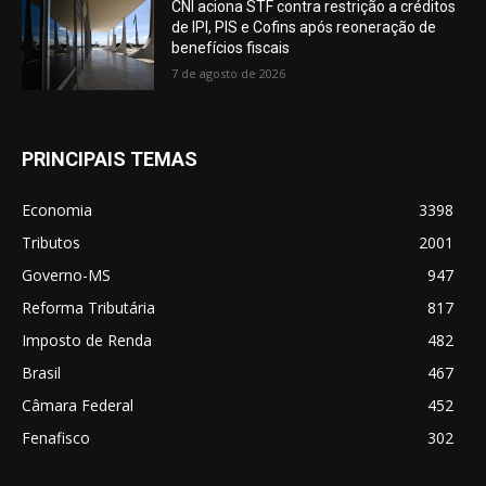
CNI aciona STF contra restrição a créditos
de IPI, PIS e Cofins após reoneração de
benefícios fiscais
7 de agosto de 2026
PRINCIPAIS TEMAS
Economia
3398
Tributos
2001
Governo-MS
947
Reforma Tributária
817
Imposto de Renda
482
Brasil
467
Câmara Federal
452
Fenafisco
302